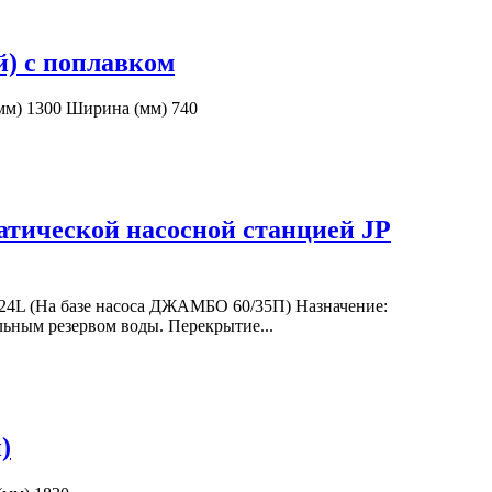
й) с поплавком
мм) 1300 Ширина (мм) 740
матической насосной станцией JP
-24L (На базе насоса ДЖАМБО 60/35П) Назначение:
льным резервом воды. Перекрытие...
)