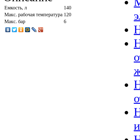
Емкость, л
140
э
Макс. рабочая температура
120
Макс. бар
6
Н
Н
о
ж
Н
о
Н
и
Н