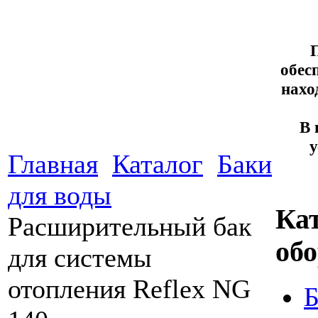
обес
нахо
В 
Главная
Каталог
Баки
для воды
Ка
Расширительный бак
об
для системы
отопления Reflex NG
Б