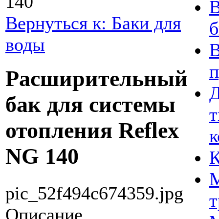
140
В
Вернуться к: Баки для
воды
В
Расширительный
Д
бак для системы
т
отопления Reflex
к
NG 140
К
М
pic_52f494c674359.jpg
т
Описание