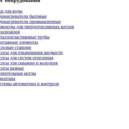
г оборудования
ки для воды
донагреватели бытовые
донагреватели промышленные
моходы для твердотопливных котлов
нализация
таллопластиковые трубы
нтажные элементы
сосные станции
сосы для откачивания жидкости
сосы для систем отопления
сосы для скважин и колодцев
сосы разные
опительные котлы
диаторы
стемы автоматики и контроля