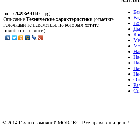
Катало
Ба
pic_52f493e9f1b01.jpg
Во
Описание
Технические характеристики
(отметьте
Во
галочками те параметры, по которым хотите
Ды
подобрать аналоги):
Ка
Ме
Мо
На
На
На
На
На
От
Ра
Си
© 2014 Группа компаний МОВЭКС. Все права защищены!