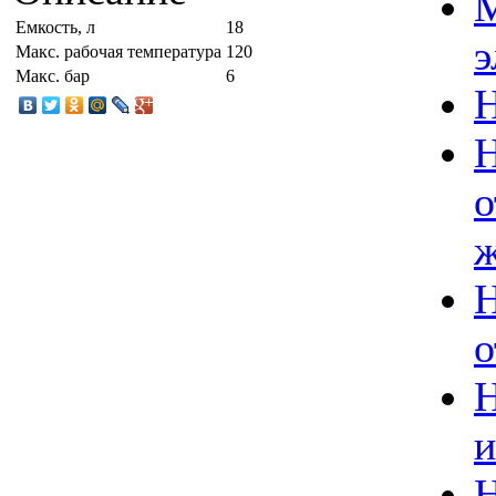
Емкость, л
18
э
Макс. рабочая температура
120
Макс. бар
6
Н
Н
о
ж
Н
о
Н
и
Н