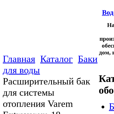
Вод
На
прои
обес
дом, 
Главная
Каталог
Баки
для воды
Ка
Расширительный бак
об
для системы
отопления Varem
Б