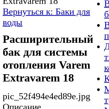
Extravarem 18
В
Вернуться к: Баки для
воды
В
Расширительный
Д
бак для системы
т
отопления Varem
к
Extravarem 18
К
М
pic_52f494e4ed89e.jpg
т
Описание