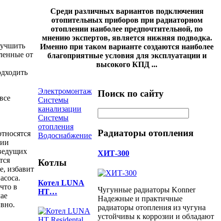
Среди различных вариантов подключения
отопительных приборов при радиаторном
отоплении наиболее предпочтительной, по
мнению экспертов, является нижняя подводка.
лучшить
Именно при таком варианте создаются наиболее
ленные от
благоприятные условия для эксплуатации и
высокого КПД ...
одходить
Электромонтаж
Поиск по сайту
все
Системы
канализации
Системы
отопления
Радиаторы отопления
относятся
Водоснабжение
ции
 ведущих
ХИТ-300
тся
Котлы
е, избавит
асоса.
Котел LUNA
что в
Чугунные радиаторы Konner
HT…
чае
Надежные и практичные
вно.
радиаторы отопления из чугуна
устойчивы к коррозии и обладают