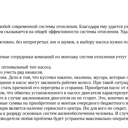
юбой современной системы отопления. Благодаря ему удается у
ом сказывается на общей эффективности системы отопления. Уда
ктивно, без непрогретых зон и шумов, к выбору насоса нужно п
нтные сотрудники компаний по монтажу систем отопления учтут 
 оптимальный тип насоса.
о учесть ряд нюансов.
ния. Дело в том, что кусочки накипи, окалины, мусора, которые 
ании в насос могут заклинить рабочее колесо. При такой ситуа
т стать причиной его перегрева и сгорания. Приобретая насос от
м, что обмотка установленного в насосе двигателя характеризуе
о в случае заклинивания двигателя он не сгорит. Это, конечно ж
жные суммы на приобретение и монтаж очередного бюджетного н
 является наличие сервисного центра. Ни для кого не секрет, 
а к разряду основных систем жизнеобеспечения человека. В слу
зводителя любая проблема будет устранена максимально операти