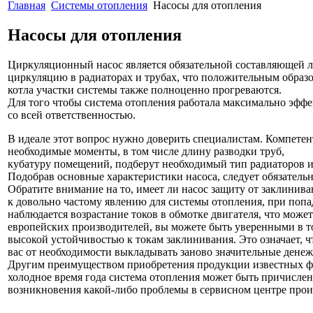
Главная
Системы отопления
Насосы для отопления
Насосы для отопления
Циркуляционный насос является обязательной составляющей л
циркуляцию в радиаторах и трубах, что положительным образ
котла участки системы также полноценно прогреваются.
Для того чтобы система отопления работала максимально эффе
со всей ответственностью.
В идеале этот вопрос нужно доверить специалистам. Компете
необходимые моменты, в том числе длину разводки труб,
кубатуру помещений, подберут необходимый тип радиаторов и
Подобрав основные характеристики насоса, следует обязательн
Обратите внимание на то, имеет ли насос защиту от заклинива
к довольно частому явлению для системы отопления, при попад
наблюдается возрастание токов в обмотке двигателя, что може
европейских производителей, вы можете быть уверенными в то
высокой устойчивостью к токам заклинивания. Это означает, чт
вас от необходимости выкладывать заново значительные дене
Другим преимуществом приобретения продукции известных фирм
холодное время года система отопления может быть причислен
возникновения какой-либо проблемы в сервисном центре прои