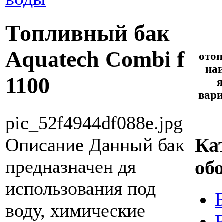
Топливный бак
Aquatech Combi f
ото
на
1100
вари
pic_52f4944df088e.jpg
Ка
Описание
Данный бак
предназначен дя
об
использования под
воду, химические