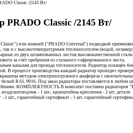
ADO Classic /2145 Вт/
 PRADO Classic /2145 Вт/
lassic") или нижней ("PRADO Universal") подводкой применяю
о-, так и с высокотемпературным теплоносителем (водой, незаме
варные из двух штампованных листов высококачественной стали
звита за счёт оребрения из стального гофрированного листа,
льным каналам для прохода теплоносителя. Радиатор оснащён б
й. В процессе производства каждый радиатор проходит провер
окрашены методом электропогружного анафореза с окончательн
 белый RAL 9016. Под заказ радиаторы поставляются в любом ц
штейнами. КОМПЛЕКТНОСТЬ В комплект поставки радиаторов
шт., воздухоотводчик - 1 шт., кронштейны крепления - 2 шт. детали
* - 1 шт., гарантийный сертификат - 1 шт. гарантийный сертифика