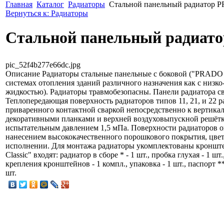
Главная
Каталог
Радиаторы
Cтальной панельный радиатор PR
Вернуться к: Радиаторы
Cтальной панельный радиатор
pic_52f4b277e66dc.jpg
Описание
Радиаторы стальные панельные с боковой ("PRADO C
системах отопления зданий различного назначения как с низк
жидкостью). Радиаторы травмобезопасны. Панели радиатора с
Теплопередающая поверхность радиаторов типов 11, 21, и 22 ра
приваренного контактной сваркой непосредственно к вертика
декоративными планками и верхней воздуховыпускной решётко
испытательным давлением 1,5 мПа. Поверхности радиаторов 
нанесением высококачественного порошкового покрытия, цвет
исполнении. Для монтажа радиаторы укомплектованы крон
Classic" входят: радиатор в сборе * - 1 шт., пробка глухая - 1 
крепления кронштейнов - 1 компл., упаковка - 1 шт., паспорт *
шт.