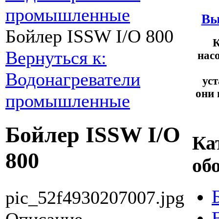
промышленные
Вы
Бойлер ISSW I/O 800
К
Вернуться к:
нас
Водонагреватели
ус
они 
промышленные
Бойлер ISSW I/O
Ка
800
об
pic_52f4930207007.jpg
Описание