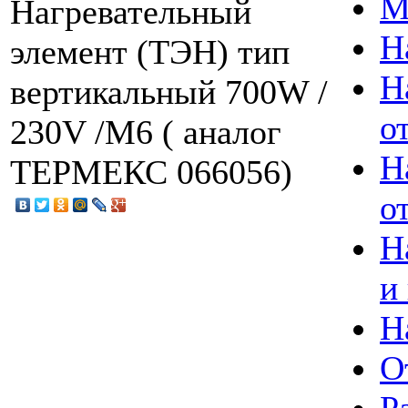
М
Нагревательный
Н
элемент (ТЭН) тип
Н
вертикальный 700W /
о
230V /М6 ( аналог
Н
ТЕРМЕКС 066056)
о
Н
и
Н
О