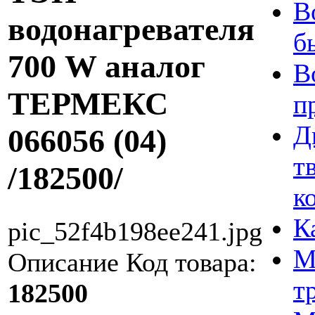
В
водонагревателя
б
700 W аналог
В
ТЕРМЕКС
п
Д
066056 (04)
т
/182500/
к
К
pic_52f4b198ee241.jpg
М
Описание
Код товара:
т
182500