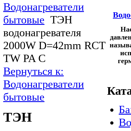
Водонагреватели
Водо
бытовые
ТЭН
Нас
водонагревателя
давле
2000W D=42mm RCT
называ
ис
TW PA C
гер
Вернуться к:
Водонагреватели
Ката
бытовые
Ба
ТЭН
Во