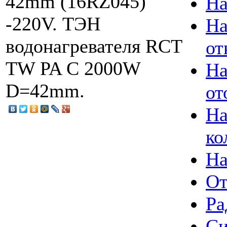
42mm (16RZ045)
На
-220V. ТЭН
На
водонагревателя RCT
от
TW PA C 2000W
На
D=42mm.
от
На
ко
На
От
Ра
Си