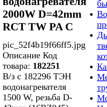
водонагревателя
бы
2000W D=42mm
Во
п
RCT TW PA C
Ды
pic_52f4b19f66ff5.jpg
тв
Описание
Код
ко
товара:
182251
Ка
В/з с 182296 ТЭН
Ме
водонагревателя
тр
1500 W, резьба D-
Мо