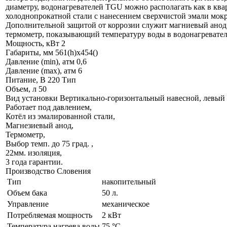
диаметру, водонагревателей TGU можно располагать как в ква
холоднопрокатной стали с нанесением сверхчистой эмали мо
Дополнительной защитой от коррозии служит магниевый анод.
термометр, показывающий температуру воды в водонагревателе
Мощность, кВт 2
Габариты, мм 561(h)х454()
Давление (min), атм 0,6
Давление (max), атм 6
Питание, В 220 Тип
Объем, л 50
Вид установки Вертикально-горизонтальный навесной, левый
Работает под давлением,
Котёл из эмалированной стали,
Магнезиевый анод,
Термометр,
Выбор темп. до 75 град. ,
22мм. изоляция,
3 года гарантии.
Производство Словения
Тип
накопительный
Объем бака
50 л.
Управление
механическое
Потребляемая мощность
2 кВт
Температура нагрева воды
75 °С