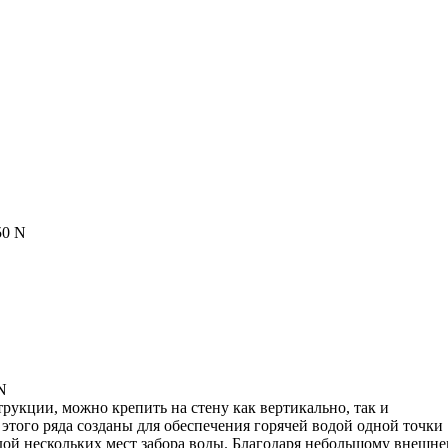
0 N
N
рукции, можно крепить на стену как вертикально, так и
этого ряда созданы для обеспечения горячей водой одной точки
одой нескольких мест забора воды. Благодаря небольшому внешн