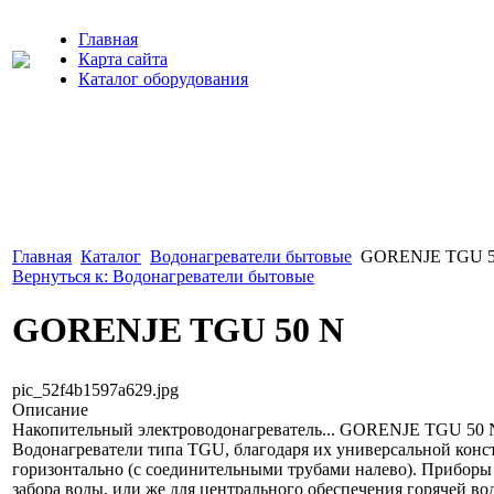
Главная
Карта сайта
Каталог оборудования
Главная
Каталог
Водонагреватели бытовые
GORENJE TGU 5
Вернуться к: Водонагреватели бытовые
GORENJE TGU 50 N
pic_52f4b1597a629.jpg
Описание
Накопительный электроводонагреватель... GORENJE TGU 50 
Водонагреватели типа TGU, благодаря их универсальной конст
горизонтально (с соединительными трубами налево). Приборы 
забора воды, или же для центрального обеспечения горячей в