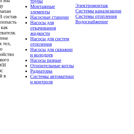
ии Вы
трубы
Электромонтаж
ду
Монтажные
Системы канализации
лапан
элементы
Системы отопления
В состав
Насосные станции
Водоснабжение
 попасть
Насосы для
 как
откачивания
евателя.
жидкости
тене
Насосы для систем
 тел,
отопления
 о
Насосы для скважин
ройство
и колодцев
кого
Насосы разные
EWH
Отопительные котлы
я;
Радиаторы
й в
Системы автоматики
и контроля