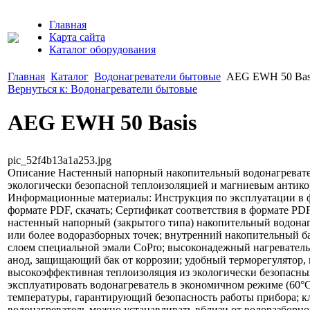
Главная
Карта сайта
Каталог оборудования
Главная
Каталог
Водонагреватели бытовые
AEG EWH 50 Bas
Вернуться к: Водонагреватели бытовые
AEG EWH 50 Basis
pic_52f4b13a1a253.jpg
Описание
Настенный напорный накопительный водонагревате
экологически безопасной теплоизоляцией и магниевым антико
Информационные материалы: Инструкция по эксплуатации в ф
формате PDF, скачать; Сертификат соответствия в формате PD
настенный напорный (закрытого типа) накопительный водонагр
или более водоразборных точек; внутренний накопительный ба
слоем специальной эмали CoPro; высоконадежный нагревател
анод, защищающий бак от коррозии; удобный терморегулятор,
высокоэффективная теплоизоляция из экологически безопасн
эксплуатировать водонагреватель в экономичном режиме (60°
температуры, гарантирующий безопасность работы прибора; кла
водонагреватель можно устанавливать вблизи от водоразборно