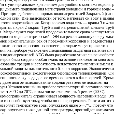
н с универсальным креплением для удобного монтажа водонагр
р); диаметр подключения магистрали холодной и горячей воды 
390. Принцип действия напорных водонагревателей Закрытый (нап
дной сети. Вне зависимости от того, нагревает он воду в данн
 точек водоснабжения. Когда горячая вода есть — краны 3 и 4 за
ткрыты, а кран 2 закрыт. Трубчатый нагревательный элемент Тру
и. Медь служит гарантией продолжительного срока эксплуатаци
оводности меди электрический ТЭН нагревает холодную воду мак
ой накопительный бак от поражения коррозией и воздействия 
 количество агрессивных веществ, которые могут привести к
ния, на приборе установлен специальный защитный магниевый 
я водонагревателей AEG было разработано уникальное изобрет
еров была создана особая эмаль на основе технологии многосл
разование трещин и вероятность неплотного прилегания эмали к
мальной защиты накопительного бака от коррозии. Экологически
сокоэффективной экологически безопасной теплоизоляцией. Он
ии, поскольку вода долгое время остается в баке горячей. Кроме
 даже долгое использование водонагревателя не повлияет на
туры Установленный на приборе температурный регулятор позво
е от 30°C до 70°C, в том числе экономичный режим (60°C).
рмоограничитель ограничивает мощность нагревания воды. Эт
м и способствует тому, чтобы он не перегревался. Режим антиза
озволяет температуре воды опускаться ниже 5—7°С, потому что 
вода опустится ниже данной температуры, произойдет автоматич