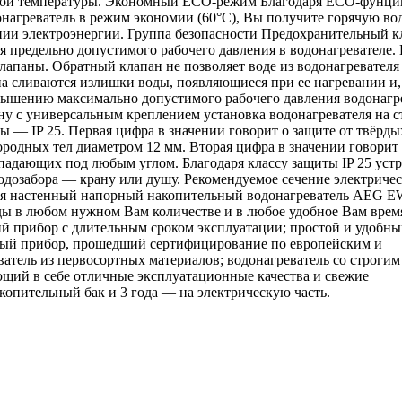
асной температуры. Экономный ECO-режим Благодаря ECO-фунц
нагреватель в режим экономии (60°С), Вы получите горячую во
нии электроэнергии. Группа безопасности Предохранительный к
 предельно допустимого рабочего давления в водонагревателе. 
апаны. Обратный клапан не позволяет воде из водонагревателя
а сливаются излишки воды, появляющиеся при ее нагревании и,
евышению максимально допустимого рабочего давления водонагр
 с универсальным креплением установка водонагревателя на с
ы — IP 25. Первая цифра в значении говорит о защите от твёрдых
ородных тел диаметром 12 мм. Вторая цифра в значении говорит
, падающих под любым углом. Благодаря классу защиты IP 25 уст
одозабора — крану или душу. Рекомендуемое сечение электричес
тая настенный напорный накопительный водонагреватель AEG 
оды в любом нужном Вам количестве и в любое удобное Вам врем
й прибор с длительным сроком эксплуатации; простой и удобны
ный прибор, прошедший сертифицирование по европейским и
атель из первосортных материалов; водонагреватель со строгим
ющий в себе отличные эксплуатационные качества и свежие
копительный бак и 3 года — на электрическую часть.