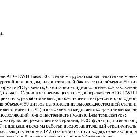
is
ль AEG EWH Basis 50 с медным трубчатым нагревательным эле
ррозийным анодом, накопительный бак из стали, объемом 50 лит
ормате PDF, скачать; Санитарно-эпидемиологическое заключени
F, скачать. Основные преимущества водонагревателя AEG EWH B
еватель, разработанный для обеспечения нагретой водой одной
к объемом 50 литров изготовлен из высококачественной стали 
ьный элемент (ТЭН) изготовлен из меди; антикоррозийный магн
 позволяющий точно настраивать нужную Вам температуру;
ых материалов; режим антизамерзания; ECO-функция, позволяющ
С); индикация режима работы; предохранительный ограничитель
сс защиты корпуса IP 25 (защита от струй воды), означающий, 
го узла; прибор укомплектован группой безопасности