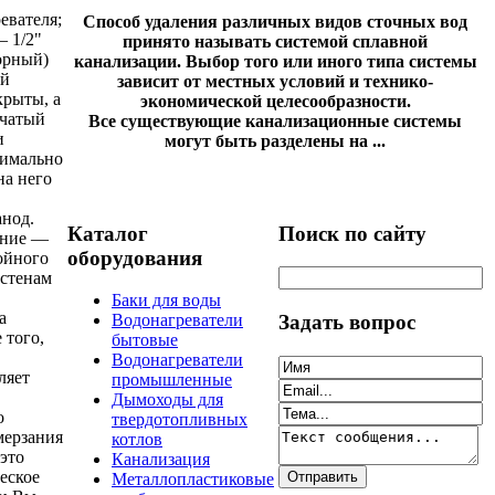
евателя;
Способ удаления различных видов сточных вод
— 1/2"
принято называть системой сплавной
орный)
канализации. Выбор того или иного типа системы
ый
зависит от местных условий и технико-
крыты, а
экономической целесообразности.
бчатый
Все существующие канализационные системы
и
могут быть разделены на ...
симально
на него
анод.
Каталог
Поиск по сайту
ение —
оборудования
ойного
 стенам
Баки для воды
а
Задать вопрос
Водонагреватели
 того,
бытовые
Водонагреватели
ляет
промышленные
Дымоходы для
о
твердотопливных
мерзания
котлов
это
Канализация
еское
Металлопластиковые