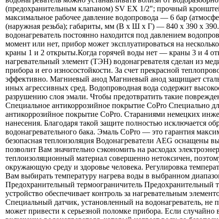
(предохранительным клапаном) SV EX 1/2"; прочный кронштей
максимальное рабочее давление водопровода — 6 бар (атмосфе
(наружная резьба); габариты, мм (В х Ш х Г) — 840 х 390 х 
водонагреватель постоянно находится под давлением водопрово
момент или нет, прибор может эксплуатироваться на несколько
краны 1 и 2 открыты.Когда горячей воды нет — краны 3 и 4 о
нагревательный элемент (ТЭН) водонагревателя сделан из мед
прибора и его износостойкости. За счет прекрасной теплопр
эффективно. Магниевый анод Магниевый анод защищает стальн
иных агрессивных сред. Водопроводная вода содержит высокое
разрушению слоя эмали. Чтобы предотвратить такие поврежде
Специальное антикоррозийное покрытие CoPro Специально дл
антикоррозийное покрытие CoPro. Стараниями немецких инжен
нанесения. Благодаря такой защите полностью исключается об
водонагревательного бака. Эмаль CoPro — это гарантия макси
безопасная теплоизоляция Водонагреватели AEG оснащены вы
позволит Вам значительно сэкономить на расходах электроэнерг
теплоизоляционный материал совершенно нетоксичен, поэтому
окружающую среду и здоровье человека. Регулировка темпера
Вам выбирать температуру нагрева воды в выбранном диапазон
Предохранительный термоограничитель Предохранительный те
устройство обеспечивает контроль за нагревательным элементо
Cпециальный датчик, установленный на водонагреватель, не п
может привести к серьезной поломке прибора. Если случайно 