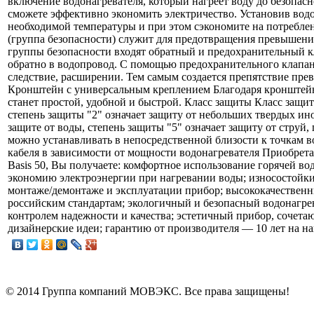
включение водонагревателя, который нагреет воду до безоп
сможете эффективно экономить электричество. Установив водо
необходимой температуры и при этом сэкономите на потребле
(группа безопасности) служит для предотвращения превышения
группы безопасности входят обратный и предохранительный кл
обратно в водопровод. С помощью предохранительного клапан
следствие, расширении. Тем самым создается препятствие пр
Кронштейн с универсальным креплением Благодаря кронштейну
станет простой, удобной и быстрой. Класс защиты Класс защит
степень защиты "2" означает защиту от небольших твердых ин
защите от воды, степень защиты "5" означает защиту от струй
можно устанавливать в непосредственной близости к точкам в
кабеля в зависимости от мощности водонагревателя Приобре
Basis 50, Вы получаете: комфортное использование горячей в
экономию электроэнергии при нагревании воды; износостойки
монтаже/демонтаже и эксплуатации прибор; высококачествен
российским стандартам; экологичный и безопасный водонагрев
контролем надежности и качества; эстетичный прибор, сочета
дизайнерские идеи; гарантию от производителя — 10 лет на на
© 2014 Группа компаний МОВЭКС. Все права защищены!