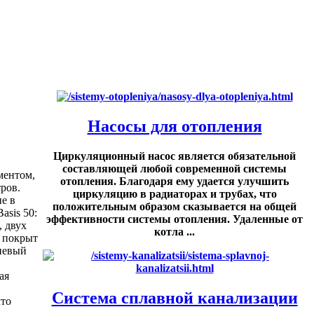
Насосы для отопления
Циркуляционный насос является обязательной
составляющей любой современной системы
ментом,
отопления. Благодаря ему удается улучшить
ров.
циркуляцию в радиаторах и трубах, что
е в
положительным образом сказывается на общей
asis 50:
эффективности системы отопления. Удаленные от
, двух
котла ...
и покрыт
иевый
ая
Система сплавной канализации
что