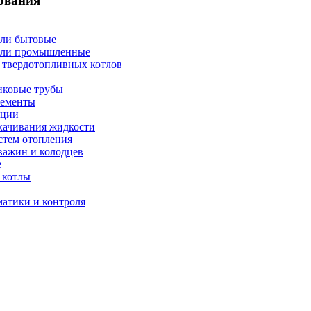
ования
ели бытовые
ели промышленные
 твердотопливных котлов
иковые трубы
ементы
нции
качивания жидкости
стем отопления
важин и колодцев
е
 котлы
атики и контроля