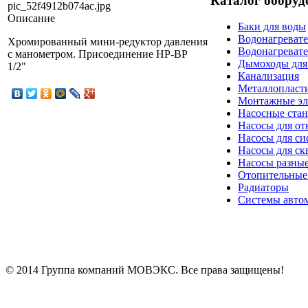
Каталог оборуд
pic_52f4912b074ac.jpg
Описание
Баки для воды
Водонагреват
Хромированный мини-редуктор давления
Водонагреват
с манометром. Присоединение НР-ВР
Дымоходы для
1/2"
Канализация
Металлопласт
Монтажные эл
Насосные ста
Насосы для от
Насосы для си
Насосы для ск
Насосы разны
Отопительные
Радиаторы
Системы автом
© 2014 Группа компаний МОВЭКС. Все права защищены!