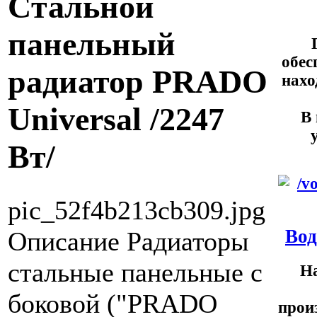
Cтальной
панельный
обес
радиатор PRADO
нахо
Universal /2247
В 
Вт/
pic_52f4b213cb309.jpg
Вод
Описание
Радиаторы
стальные панельные с
На
боковой ("PRADO
прои