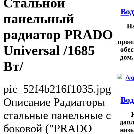
Cтальной
Вод
панельный
На
радиатор PRADO
прои
Universal /1685
обес
дом,
Вт/
pic_52f4b216f1035.jpg
Вод
Описание
Радиаторы
стальные панельные с
давл
боковой ("PRADO
назы