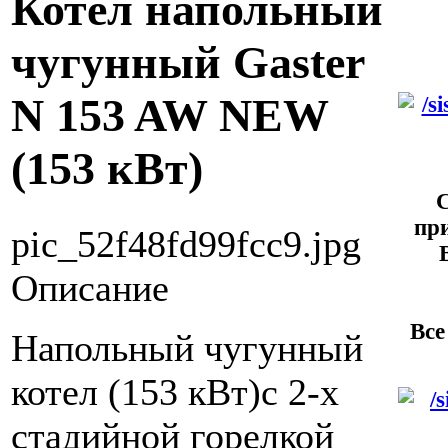
Котел напольный
чугунный Gaster
N 153 AW NEW
(153 кВт)
С
пр
pic_52f48fd99fcc9.jpg
Описание
Все
Напольный чугунный
котел (153 кВт)с 2-х
стадийной горелкой