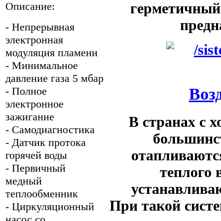
герметичный 
Описание:
предн
- Непрерывная
электронная
модуляция пламени
- Минимальное
давление газа 5 мбар
Воз
- Полное
электронное
зажигание
В странах с 
- Самодиагностика
большинст
- Датчик протока
отапливаются
горячей воды
- Первичный
теплого 
медный
устанавлива
теплообменник
При такой систе
- Циркуляционный
насос со