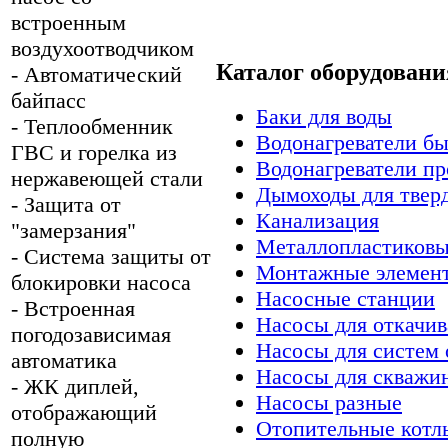
встроенным
воздухоотводчиком
Каталог оборудовани
- Автоматический
байпасс
Баки для воды
- Теплообменник
Водонагреватели б
ГВС и горелка из
Водонагреватели 
нержавеющей стали
Дымоходы для твер
- Защита от
Канализация
"замерзания"
Металлопластиковы
- Система защиты от
Монтажные элемен
блокировки насоса
Насосные станции
- Встроенная
Насосы для откачи
погодозависимая
Насосы для систем 
автоматика
Насосы для скважин
- ЖК диплей,
Насосы разные
отображающий
Отопительные котл
полную