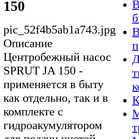
В
150
б
pic_52f4b5ab1a743.jpg
В
Описание
п
Центробежный насос
Д
SPRUT JA 150 -
т
применяется в быту
к
как отдельно, так и в
К
комплекте с
М
гидроакумулятором
т
для подачи чистой