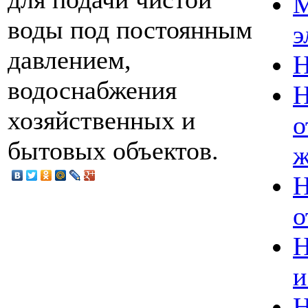
М
воды под постоянным
э
давлением,
Н
водоснабжения
Н
хозяйственных и
о
бытовых объектов.
ж
Н
о
Н
и
Н