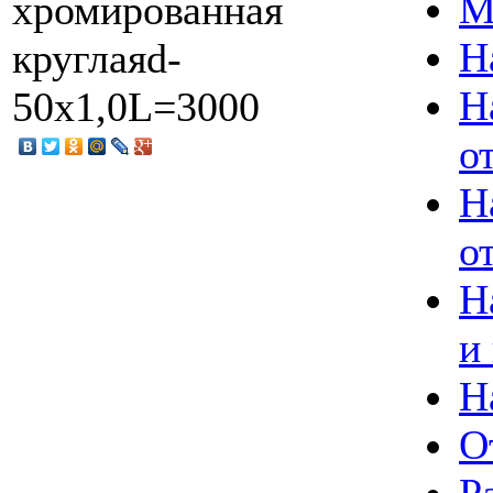
М
хромированная
Н
круглаяd-
Н
50х1,0L=3000
о
Н
о
Н
и
Н
О