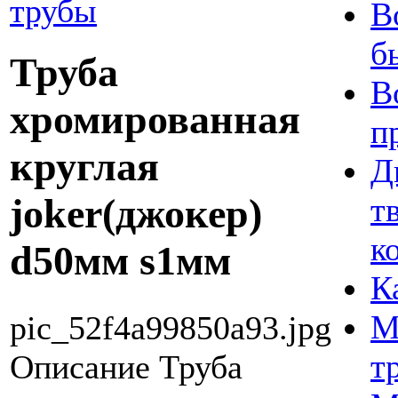
трубы
В
б
Труба
В
хромированная
п
круглая
Д
joker(джокер)
т
к
d50мм s1мм
К
М
pic_52f4a99850a93.jpg
т
Описание
Труба