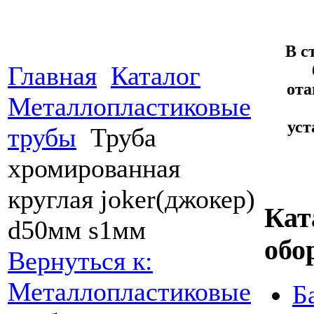
В с
Главная
Каталог
ота
Металлопластиковые
уст
трубы
Труба
хромированная
круглая joker(джокер)
Кат
d50мм s1мм
обо
Вернуться к:
Металлопластиковые
Б