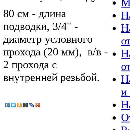
М
80 см - длина
Н
подводки, 3/4" -
Н
диаметр условного
о
прохода (20 мм), в/в -
Н
2 прохода с
о
внутренней резьбой.
Н
и
Н
О