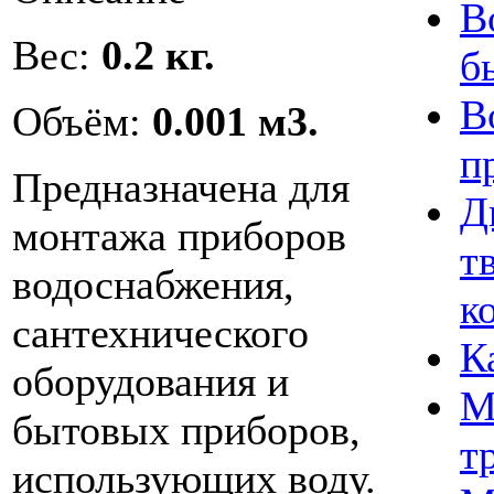
В
Вес:
0.2 кг.
б
В
Объём:
0.001 м3.
п
Предназначена для
Д
монтажа приборов
т
водоснабжения,
к
сантехнического
К
оборудования и
М
бытовых приборов,
т
использующих воду.