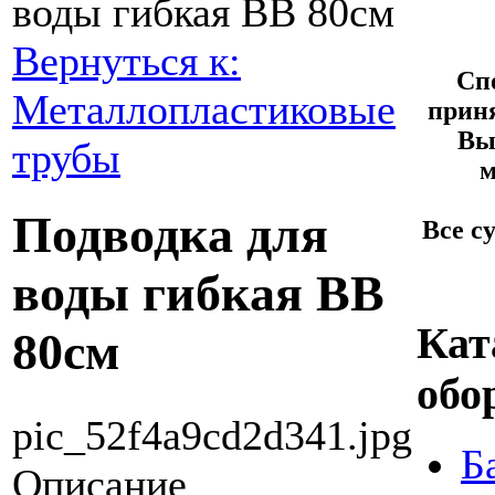
воды гибкая ВВ 80см
Вернуться к:
Сп
Металлопластиковые
приня
Вы
трубы
м
Подводка для
Все с
воды гибкая ВВ
Кат
80см
обо
pic_52f4a9cd2d341.jpg
Б
Описание