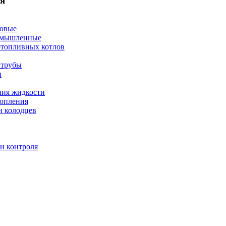
я
товые
омышленные
отопливных котлов
 трубы
ы
ния жидкости
топления
и колодцев
и контроля