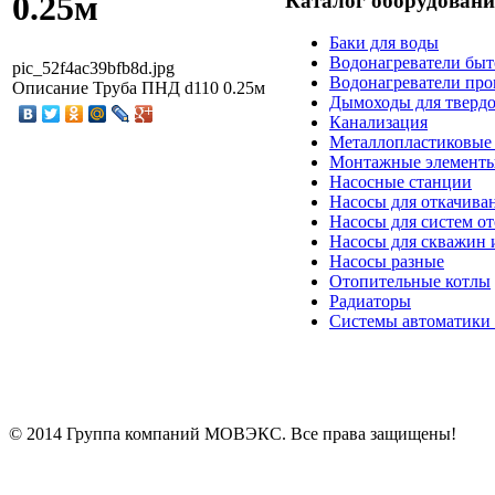
0.25м
Каталог оборудовани
Баки для воды
Водонагреватели бы
pic_52f4ac39bfb8d.jpg
Водонагреватели пр
Описание
Труба ПНД d110 0.25м
Дымоходы для тверд
Канализация
Металлопластиковые
Монтажные элемент
Насосные станции
Насосы для откачива
Насосы для систем о
Насосы для скважин 
Насосы разные
Отопительные котлы
Радиаторы
Системы автоматики 
© 2014 Группа компаний МОВЭКС. Все права защищены!