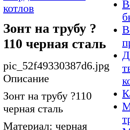
В
котлов
б
Зонт на трубу ?
В
110 черная сталь
п
Д
pic_52f49330387d6.jpg
т
Описание
к
К
Зонт на трубу ?110
М
черная сталь
т
Материал: черная