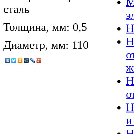
М
сталь
э
Толщина, мм: 0,5
Н
Н
Диаметр, мм: 110
о
ж
Н
о
Н
и
Н