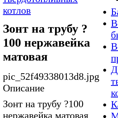
котлов
Б
В
Зонт на трубу ?
б
100 нержавейка
В
матовая
п
Д
pic_52f49338013d8.jpg
т
Описание
к
Зонт на трубу ?100
К
нержавейка матовая
М