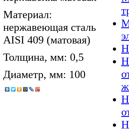
т
Материал:
М
нержавеющая сталь
э
AISI 409 (матовая)
Н
Толщина, мм: 0,5
Н
о
Диаметр, мм: 100
ж
Н
о
Н