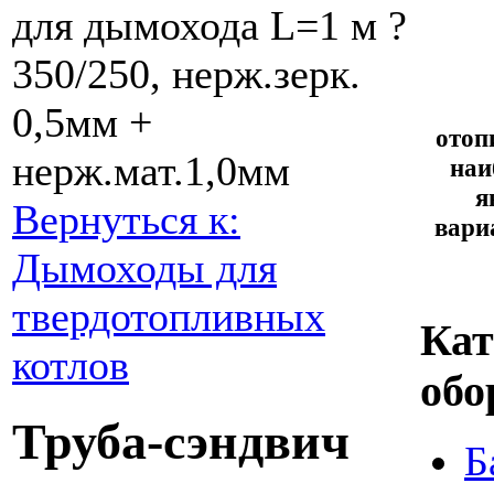
для дымохода L=1 м ?
350/250, нерж.зерк.
0,5мм +
отоп
нерж.мат.1,0мм
наи
я
Вернуться к:
вари
Дымоходы для
твердотопливных
Кат
котлов
обо
Труба-сэндвич
Б