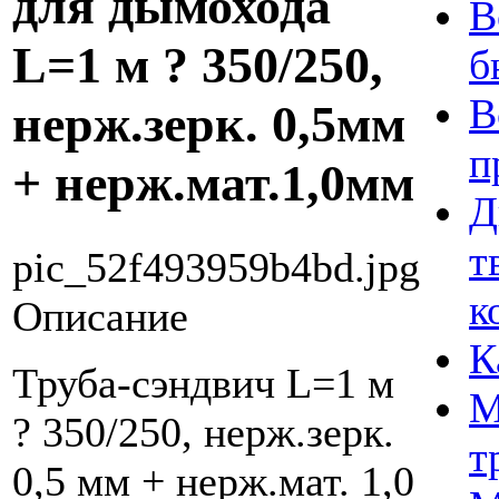
для дымохода
В
L=1 м ? 350/250,
б
В
нерж.зерк. 0,5мм
п
+ нерж.мат.1,0мм
Д
т
pic_52f493959b4bd.jpg
к
Описание
К
Труба-сэндвич L=1 м
М
? 350/250, нерж.зерк.
т
0,5 мм + нерж.мат. 1,0