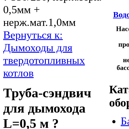
0,5мм +
Водо
нерж.мат.1,0мм
Нас
Вернуться к:
про
Дымоходы для
твердотопливных
н
бас
котлов
Кат
Труба-сэндвич
обо
для дымохода
Б
L=0,5 м ?