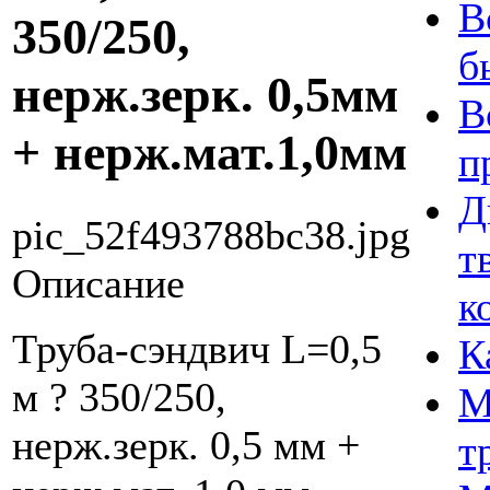
В
350/250,
б
нерж.зерк. 0,5мм
В
+ нерж.мат.1,0мм
п
Д
pic_52f493788bc38.jpg
т
Описание
к
Труба-сэндвич L=0,5
К
м ? 350/250,
М
нерж.зерк. 0,5 мм +
т