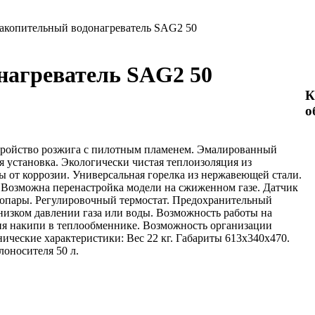
акопительный водонагреватель SAG2 50
нагреватель SAG2 50
К
о
стройство розжига с пилотным пламенем. Эмалированный
я установка. Экологически чистая теплоизоляция из
 от коррозии. Универсальная горелка из нержавеющей стали.
 Возможна перенастройка модели на сжиженном газе. Датчик
мопары. Регулировочный термостат. Предохранительный
 низком давлении газа или воды. Возможность работы на
ния накипи в теплообменнике. Возможность организации
ческие характеристики: Вес 22 кг. Габариты 613x340x470.
лоносителя 50 л.