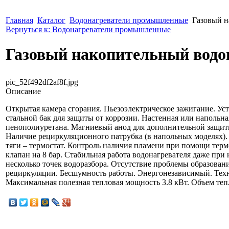
Главная
Каталог
Водонагреватели промышленные
Газовый н
Вернуться к: Водонагреватели промышленные
Газовый накопительный водо
pic_52f492df2af8f.jpg
Описание
Открытая камера сгорания. Пьезоэлектрическое зажигание. У
стальной бак для защиты от коррозии. Настенная или напольна
пенополиуретана. Магниевый анод для дополнительной защиты
Наличие рециркуляционного патрубка (в напольных моделях).
тяги – термостат. Контроль наличия пламени при помощи тер
клапан на 8 бар. Стабильная работа водонагревателя даже при
несколько точек водоразбора. Отсутствие проблемы образова
рециркуляции. Бесшумность работы. Энергонезависимый. Техни
Максимальная полезная тепловая мощность 3.8 кВт. Объем теп