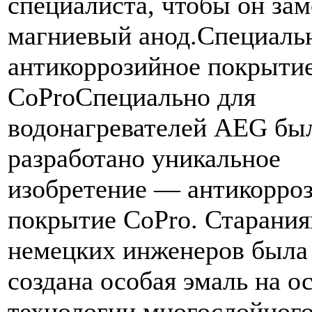
специалиста, чтобы он за
магниевый анод.Специаль
антикоррозийное покрыти
CoProСпециально для
водонагревателей AEG бы
разработано уникальное
изобретение — антикорро
покрытие CoPro. Старани
немецких инженеров была
создана особая эмаль на о
технологии многослойног