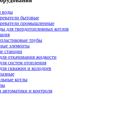
борудования
я воды
реватели бытовые
реватели промышленные
ы для твердотопливных котлов
ация
пластиковые трубы
ные элементы
е станции
для откачивания жидкости
для систем отопления
для скважин и колодцев
разные
льные котлы
ры
 автоматики и контроля