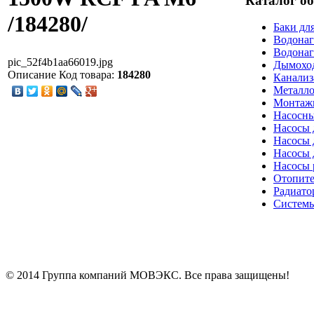
Каталог о
/184280/
Баки дл
Водонаг
Водонаг
pic_52f4b1aa66019.jpg
Дымоход
Описание
Код товара:
184280
Канализ
Металло
Монтаж
Насосны
Насосы 
Насосы 
Насосы 
Насосы 
Отопите
Радиато
Системы
© 2014 Группа компаний МОВЭКС. Все права защищены!