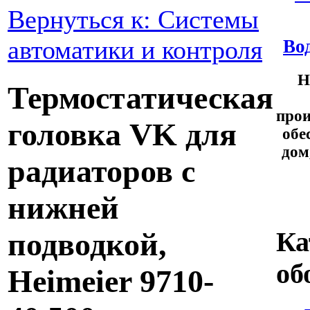
Вернуться к: Системы
автоматики и контроля
Во
Н
Термостатическая
прои
головка VK для
обе
дом
радиаторов с
нижней
Ка
подводкой,
об
Heimeier 9710-