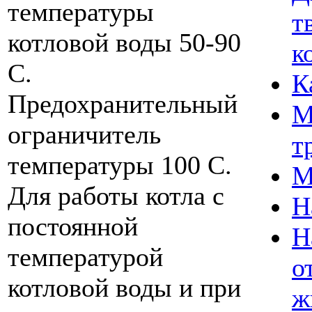
температуры
т
котловой воды 50-90
к
C.
К
Предохранительный
М
ограничитель
т
температуры 100 C.
М
Для работы котла с
Н
постоянной
Н
температурой
о
котловой воды и при
ж