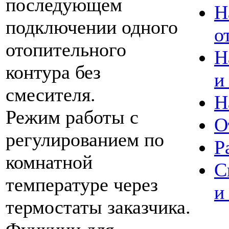
последующем
Н
подключении одного
о
отопительного
Н
контура без
и
смесителя.
Н
Режим работы с
О
регулированием по
Р
комнатной
С
температуре через
и
термостаты заказчика.