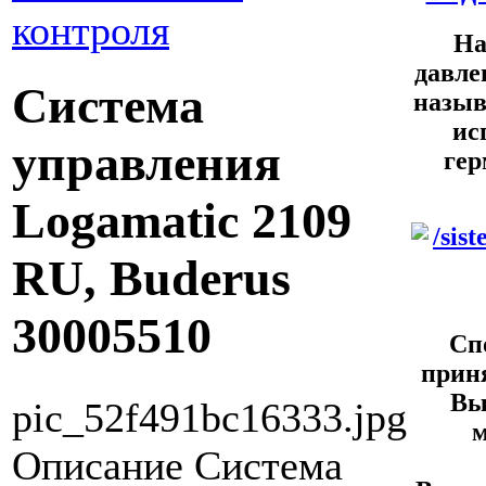
контроля
На
давле
Система
назыв
ис
управления
гер
Logamatic 2109
RU, Buderus
30005510
Сп
прин
Вы
pic_52f491bc16333.jpg
м
Описание
Система