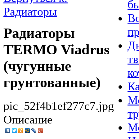
б
Радиаторы
Во
Радиаторы
п
Д
TERMO Viadrus
т
(чугунные
ко
грунтованные)
К
М
pic_52f4b1ef277c7.jpg
т
Описание
М