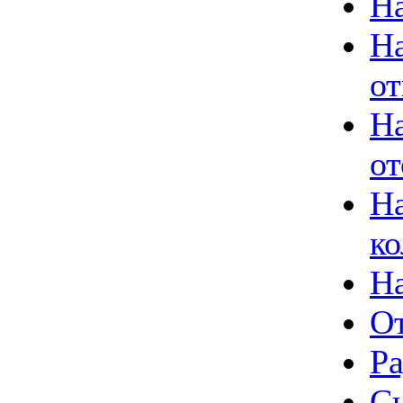
Н
Н
от
На
от
На
ко
Н
О
Р
Си