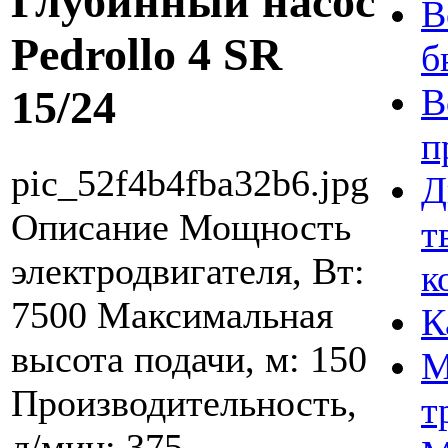
Глубинный насос
В
Pedrollo 4 SR
б
В
15/24
п
pic_52f4b4fba32b6.jpg
Д
Описание
Мощность
т
электродвигателя, Вт:
к
7500 Максимальная
К
высота подачи, м: 150
М
Производительность,
т
л/мин: 375