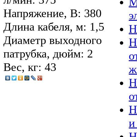
М
Напряжение, В: 380
э
Длина кабеля, м: 1,5
Н
Диаметр выходного
Н
патрубка, дюйм: 2
о
Вес, кг: 43
ж
Н
о
Н
и
Н