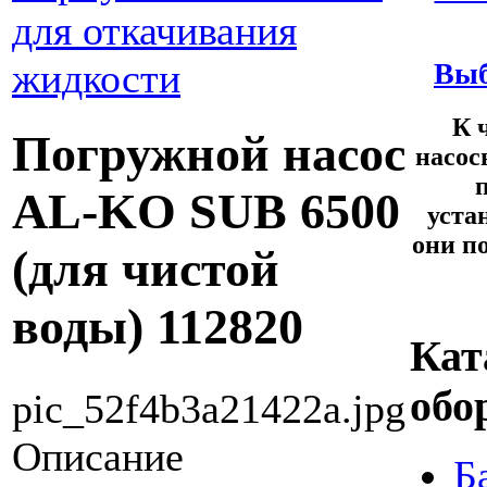
для откачивания
жидкости
Выб
К 
Погружной насос
насос
AL-KO SUB 6500
уста
они п
(для чистой
воды) 112820
Кат
обо
pic_52f4b3a21422a.jpg
Описание
Б