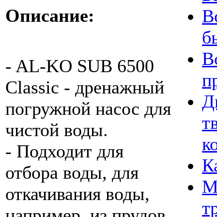
Описание:
В
б
В
- AL-KO SUB 6500
п
Classic - дренажный
Д
погружной насос для
т
чистой воды.
к
- Подходит для
К
отбора воды, для
М
откачивания воды,
т
например, из прудов,