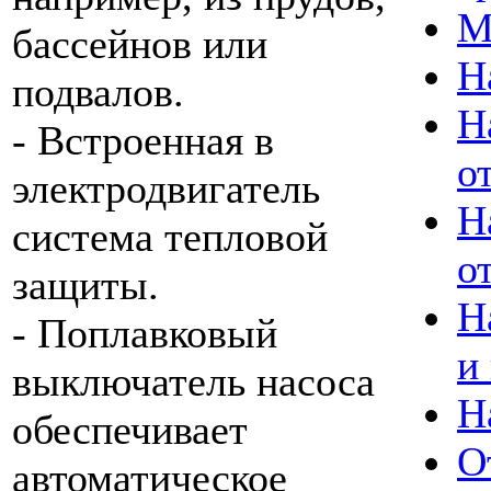
М
бассейнов или
Н
подвалов.
Н
- Встроенная в
о
электродвигатель
Н
система тепловой
о
защиты.
Н
- Поплавковый
и
выключатель насоса
Н
обеспечивает
О
автоматическое