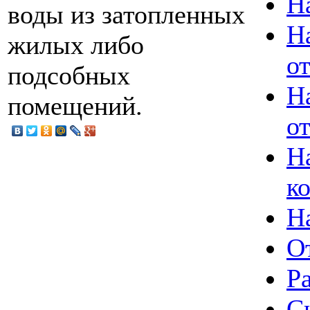
Н
воды из затопленных
Н
жилых либо
о
подсобных
Н
помещений.
о
Н
к
Н
О
Р
С