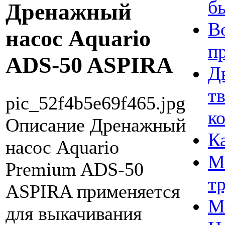
б
Дренажный
В
насос Aquario
п
ADS-50 ASPIRA
Д
т
pic_52f4b5e69f465.jpg
к
Описание
Дренажный
К
насос Aquario
М
Premium ADS-50
т
ASPIRA применяется
М
для выкачивания