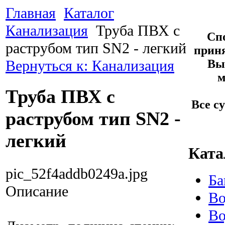
Главная
Каталог
Канализация
Труба ПВХ с
Спо
раструбом тип SN2 - легкий
приня
Выб
Вернуться к: Канализация
м
Труба ПВХ с
Все с
раструбом тип SN2 -
легкий
Ката
pic_52f4addb0249a.jpg
Ба
Описание
Во
Во