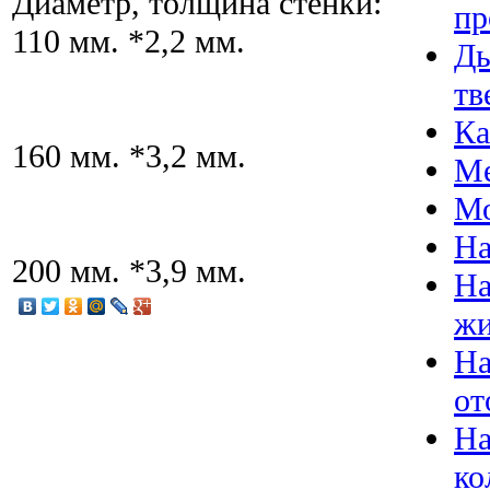
Диаметр, толщина стенки:
п
110 мм. *2,2 мм.
Ды
тв
Ка
160 мм. *3,2 мм.
Ме
Мо
На
200 мм. *3,9 мм.
На
жи
На
от
На
ко