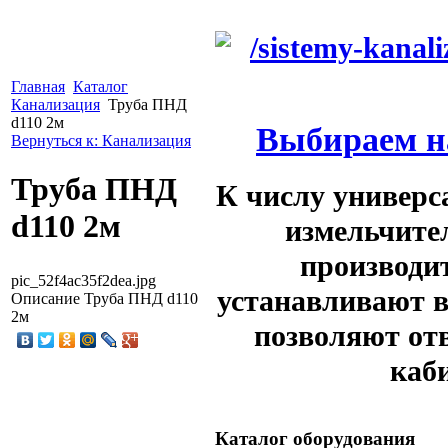
Главная
Каталог
Канализация
Труба ПНД
d110 2м
Выбираем на
Вернуться к: Канализация
Труба ПНД
К числу универс
d110 2м
измельчите
производи
pic_52f4ac35f2dea.jpg
устанавливают в
Описание
Труба ПНД d110
2м
позволяют от
каби
Каталог оборудования