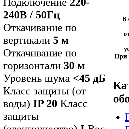
Подключение
220-
240В / 50Гц
В 
Откачивание по
о
вертикали
5 м
у
Откачивание по
При 
горизонтали
30 м
Уровень шума
<45 дБ
Ка
Класс защиты (от
об
воды)
IP 20
Класс
защиты
(электричество)
I
Вес